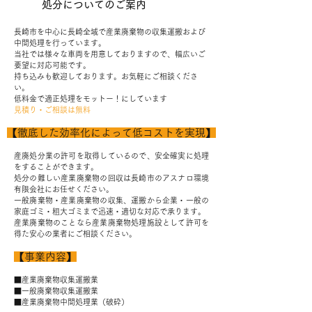
処分についてのご案内
長崎市を中心に長崎全域で産業廃棄物の収集運搬および
中間処理を行っています。
当社では様々な車両を用意しておりますので、幅広いご
要望に対応可能です。
持ち込みも歓迎しております。お気軽にご相談くださ
い。
低料金で適正処理をモットー！にしています
見積り・ご相談は無料
【徹底した効率化によって低コストを実現】
産廃処分業の許可を取得しているので、安全確実に処理
をすることができます。
処分の難しい産業廃棄物の回収は長崎市のアスナロ環境
有限会社にお任せください。
一般廃棄物・産業廃棄物の収集、運搬から企業・一般の
家庭ゴミ・粗大ゴミまで迅速・適切な対応で承ります。
産業廃棄物のことなら産業廃棄物処理施設として許可を
得た安心の業者にご相談ください。
【事業内容】
■産業廃棄物収集運搬業
■一般廃棄物収集運搬業
■産業廃棄物中間処理業（破砕）