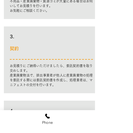
​不用品・産業廃棄物・資源ゴミが大量にある場合はお伺
いしてお見積りを行います。
​お気軽にご相談ください。
3.
契約
お見積りにご納得いただけましたら、委託契約書を取り
交わします。
産業廃棄物法で、排出事業者が他人に産業廃棄物の処理
を委託する際には委託契約書を作成し、処理業者は、マ
ニフェスト​の交付を行います。
4.
Phone
回収作業