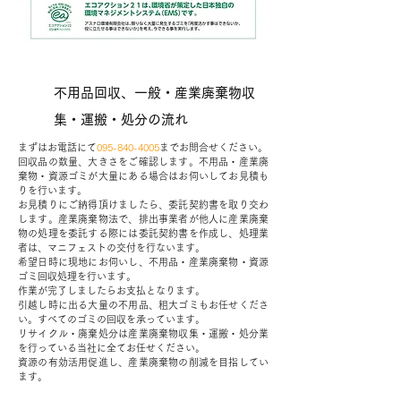
不用品回収、一般・産業廃棄物収
集・運搬・処分の流れ
まずはお電話にて
095-840-4005
までお問合せください。
回収品の数量、大きさをご確認します。不用品・産業廃
棄物・資源ゴミが大量にある場合はお伺いしてお見積も
りを行います。
お見積りにご納得頂けましたら、委託契約書を取り交わ
します。産業廃棄物法で、排出事業者が他人に産業廃棄
物の処理を委託する際には委託契約書を作成し、処理業
者は、マニフェストの交付を行ないます。
希望日時に現地にお伺いし、不用品・産業廃棄物・資源
ゴミ回収処理を行います。
作業が完了しましたらお支払となります。
引越し時に出る大量の不用品、粗大ゴミもお任せくださ
い。すべてのゴミの回収を承っています。
リサイクル・廃棄処分は産業廃棄物収集・運搬・処分業
を行っている当社に全てお任せください。
資源の有効活用促進し、産業廃棄物の削減を目指してい
ます。