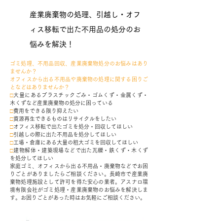
産業廃棄物の処理、引越し・オフ
ィス移転で出た不用品の処分のお
悩みを解決！
ゴミ処理、不用品回収、産業廃棄物処分のお悩みはあり
ませんか？
オフィスから出る不用品や廃棄物の処理に関する困りご
となどはありませんか？
□
大量にあるプラスチックごみ・ゴムくず・金属くず・
木くずなど産業廃棄物の処分に困っている
□
費用をできる限り抑えたい
□
資源再生できるものはリサイクルをしたい
□
オフィス移転で出たゴミを処分・回収してほしい
□
引越しの際に出た不用品を処分してほしい
□
工場・倉庫にある大量の粗大ゴミを回収してほしい
□
建物解体・建築現場などで出た瓦礫・鉄くず・木くず
を処分してほしい
家庭ゴミ、オフィスから出る不用品・廃棄物などでお困
りごとがありましたらご相談ください。長崎市で産業廃
棄物処理施設として許可を得た安心の業者。アスナロ環
境有限会社がゴミ処理・産業廃棄物のお悩みを解決しま
す。お困りごとがあった時はお気軽にご相談ください。