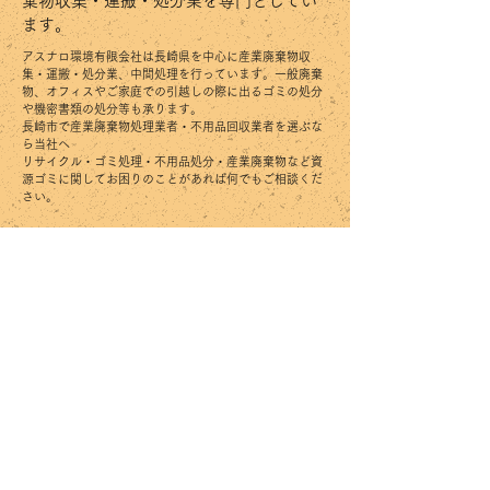
棄物収集・運搬・処分業を専門としてい
ます。
アスナロ環境有限会社は長崎県を中心に産業廃棄物収
集・運搬・処分業、中間処理を行っています。一般廃棄
物、オフィスやご家庭での引越しの際に出るゴミの処分
や機密書類の処分等も承ります。
長崎市で産業廃棄物処理業者・不用品回収業者を選ぶな
ら当社へ
リサイクル・ゴミ処理・不用品処分・産業廃棄物など資
源ゴミに関してお困りのことがあれば何でもご相談くだ
さい。
産業廃棄物
​ビン・ガラスくず、陶磁器くず、金属くず、発砲ス
チロール、廃プラスチック類、木くず
不用品処分
粗大ゴミ・引越しゴミ・洗濯機・冷蔵庫など家電・
小型家電、家財道具